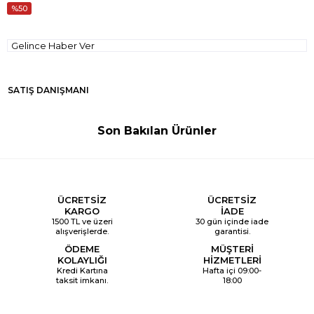
50
Gelince Haber Ver
SATIŞ DANIŞMANI
Son Bakılan Ürünler
ÜCRETSİZ
ÜCRETSİZ
KARGO
İADE
1500 TL ve üzeri
30 gün içinde iade
alışverişlerde.
garantisi.
ÖDEME
MÜŞTERİ
KOLAYLIĞI
HİZMETLERİ
Kredi Kartına
Hafta içi 09:00-
taksit imkanı.
18:00