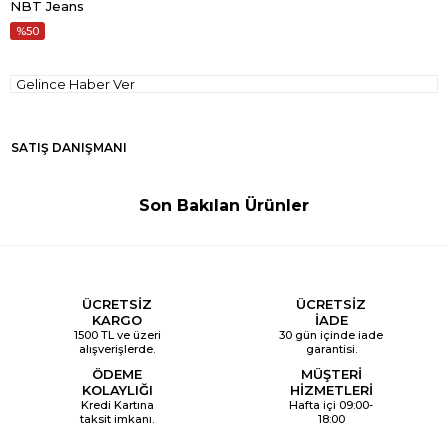
NBT Jeans
50
Gelince Haber Ver
SATIŞ DANIŞMANI
Son Bakılan Ürünler
ÜCRETSİZ
ÜCRETSİZ
KARGO
İADE
1500 TL ve üzeri
30 gün içinde iade
alışverişlerde.
garantisi.
ÖDEME
MÜŞTERİ
KOLAYLIĞI
HİZMETLERİ
Kredi Kartına
Hafta içi 09:00-
taksit imkanı.
18:00