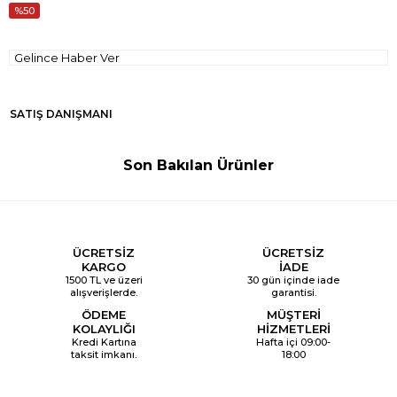
50
Gelince Haber Ver
SATIŞ DANIŞMANI
Son Bakılan Ürünler
ÜCRETSİZ
ÜCRETSİZ
KARGO
İADE
1500 TL ve üzeri
30 gün içinde iade
alışverişlerde.
garantisi.
ÖDEME
MÜŞTERİ
KOLAYLIĞI
HİZMETLERİ
Kredi Kartına
Hafta içi 09:00-
taksit imkanı.
18:00