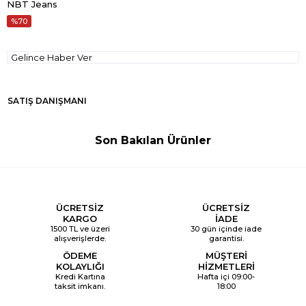
NBT Jeans
70
Gelince Haber Ver
SATIŞ DANIŞMANI
Son Bakılan Ürünler
ÜCRETSİZ
ÜCRETSİZ
KARGO
İADE
1500 TL ve üzeri
30 gün içinde iade
alışverişlerde.
garantisi.
ÖDEME
MÜŞTERİ
KOLAYLIĞI
HİZMETLERİ
Kredi Kartına
Hafta içi 09:00-
taksit imkanı.
18:00