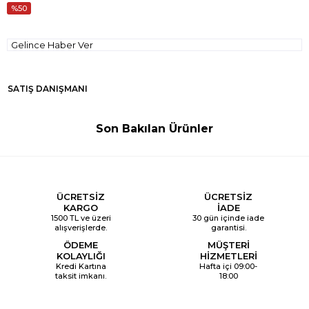
50
Gelince Haber Ver
SATIŞ DANIŞMANI
Son Bakılan Ürünler
ÜCRETSİZ
ÜCRETSİZ
KARGO
İADE
1500 TL ve üzeri
30 gün içinde iade
alışverişlerde.
garantisi.
ÖDEME
MÜŞTERİ
KOLAYLIĞI
HİZMETLERİ
Kredi Kartına
Hafta içi 09:00-
taksit imkanı.
18:00