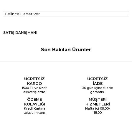
Gelince Haber Ver
SATIŞ DANIŞMANI
Son Bakılan Ürünler
ÜCRETSİZ
ÜCRETSİZ
KARGO
İADE
1500 TL ve üzeri
30 gün içinde iade
alışverişlerde.
garantisi.
ÖDEME
MÜŞTERİ
KOLAYLIĞI
HİZMETLERİ
Kredi Kartına
Hafta içi 09:00-
taksit imkanı.
18:00