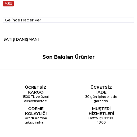
50
Gelince Haber Ver
SATIŞ DANIŞMANI
Son Bakılan Ürünler
ÜCRETSİZ
ÜCRETSİZ
KARGO
İADE
1500 TL ve üzeri
30 gün içinde iade
alışverişlerde.
garantisi.
ÖDEME
MÜŞTERİ
KOLAYLIĞI
HİZMETLERİ
Kredi Kartına
Hafta içi 09:00-
taksit imkanı.
18:00