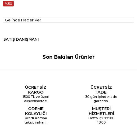
50
Gelince Haber Ver
SATIŞ DANIŞMANI
Son Bakılan Ürünler
ÜCRETSİZ
ÜCRETSİZ
KARGO
İADE
1500 TL ve üzeri
30 gün içinde iade
alışverişlerde.
garantisi.
ÖDEME
MÜŞTERİ
KOLAYLIĞI
HİZMETLERİ
Kredi Kartına
Hafta içi 09:00-
taksit imkanı.
18:00