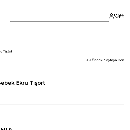
u Tişört
< < Önceki Sayfaya Dön
Bebek Ekru Tişört
,50 ₺