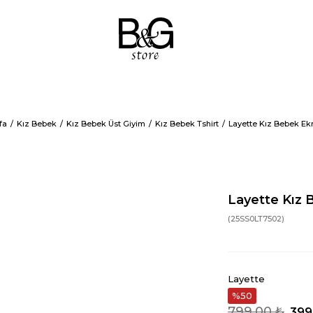
fa
Kız Bebek
Kız Bebek Üst Giyim
Kız Bebek Tshirt
Layette Kız Bebek Ekr
Layette Kız 
(25SS0LT7502)
Layette
50
799,00 ₺
399