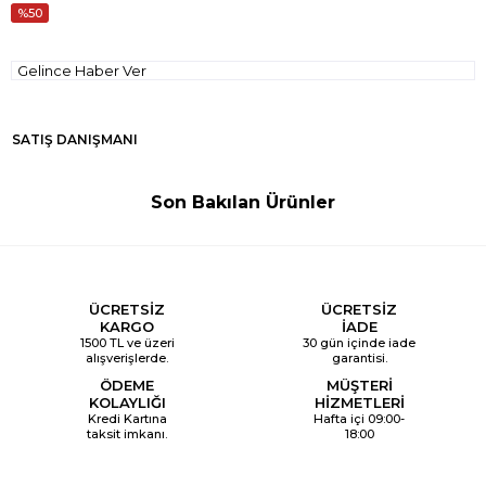
50
Gelince Haber Ver
SATIŞ DANIŞMANI
Son Bakılan Ürünler
ÜCRETSİZ
ÜCRETSİZ
KARGO
İADE
1500 TL ve üzeri
30 gün içinde iade
alışverişlerde.
garantisi.
ÖDEME
MÜŞTERİ
KOLAYLIĞI
HİZMETLERİ
Kredi Kartına
Hafta içi 09:00-
taksit imkanı.
18:00