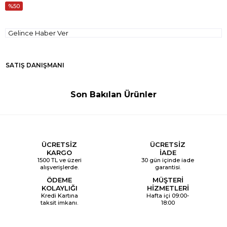
50
Gelince Haber Ver
SATIŞ DANIŞMANI
Son Bakılan Ürünler
ÜCRETSİZ
ÜCRETSİZ
KARGO
İADE
1500 TL ve üzeri
30 gün içinde iade
alışverişlerde.
garantisi.
ÖDEME
MÜŞTERİ
KOLAYLIĞI
HİZMETLERİ
Kredi Kartına
Hafta içi 09:00-
taksit imkanı.
18:00