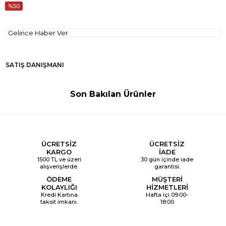
50
Gelince Haber Ver
SATIŞ DANIŞMANI
Son Bakılan Ürünler
ÜCRETSİZ
ÜCRETSİZ
KARGO
İADE
1500 TL ve üzeri
30 gün içinde iade
alışverişlerde.
garantisi.
ÖDEME
MÜŞTERİ
KOLAYLIĞI
HİZMETLERİ
Kredi Kartına
Hafta içi 09:00-
taksit imkanı.
18:00