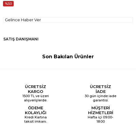
50
Gelince Haber Ver
SATIŞ DANIŞMANI
Son Bakılan Ürünler
ÜCRETSİZ
ÜCRETSİZ
KARGO
İADE
1500 TL ve üzeri
30 gün içinde iade
alışverişlerde.
garantisi.
ÖDEME
MÜŞTERİ
KOLAYLIĞI
HİZMETLERİ
Kredi Kartına
Hafta içi 09:00-
taksit imkanı.
18:00