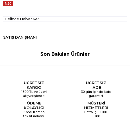
50
Gelince Haber Ver
SATIŞ DANIŞMANI
Son Bakılan Ürünler
ÜCRETSİZ
ÜCRETSİZ
KARGO
İADE
1500 TL ve üzeri
30 gün içinde iade
alışverişlerde.
garantisi.
ÖDEME
MÜŞTERİ
KOLAYLIĞI
HİZMETLERİ
Kredi Kartına
Hafta içi 09:00-
taksit imkanı.
18:00