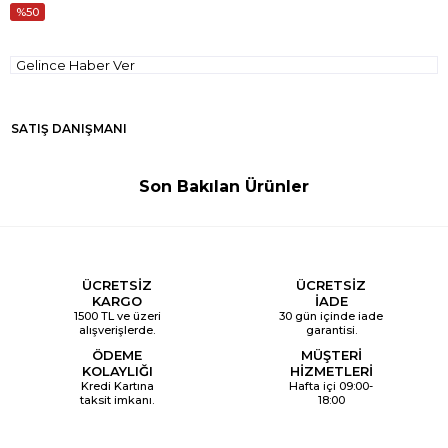
50
Gelince Haber Ver
SATIŞ DANIŞMANI
Son Bakılan Ürünler
ÜCRETSİZ
ÜCRETSİZ
KARGO
İADE
1500 TL ve üzeri
30 gün içinde iade
alışverişlerde.
garantisi.
ÖDEME
MÜŞTERİ
KOLAYLIĞI
HİZMETLERİ
Kredi Kartına
Hafta içi 09:00-
taksit imkanı.
18:00