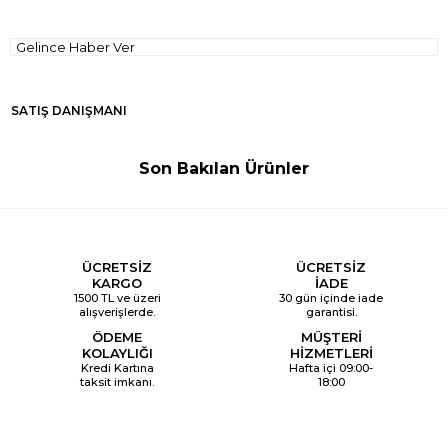
Gelince Haber Ver
SATIŞ DANIŞMANI
Son Bakılan Ürünler
ÜCRETSİZ
ÜCRETSİZ
KARGO
İADE
1500 TL ve üzeri
30 gün içinde iade
alışverişlerde.
garantisi.
ÖDEME
MÜŞTERİ
KOLAYLIĞI
HİZMETLERİ
Kredi Kartına
Hafta içi 09:00-
taksit imkanı.
18:00