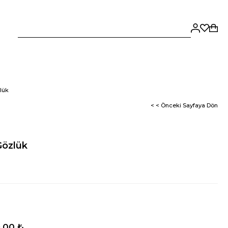
lük
< < Önceki Sayfaya Dön
Gözlük
,00 ₺