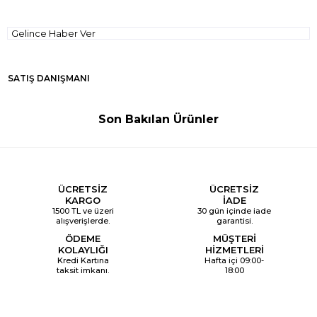
Gelince Haber Ver
SATIŞ DANIŞMANI
Son Bakılan Ürünler
ÜCRETSİZ
ÜCRETSİZ
KARGO
İADE
1500 TL ve üzeri
30 gün içinde iade
alışverişlerde.
garantisi.
ÖDEME
MÜŞTERİ
KOLAYLIĞI
HİZMETLERİ
Kredi Kartına
Hafta içi 09:00-
taksit imkanı.
18:00