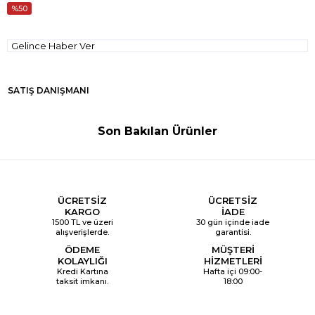
50
Gelince Haber Ver
SATIŞ DANIŞMANI
Son Bakılan Ürünler
ÜCRETSİZ
ÜCRETSİZ
KARGO
İADE
1500 TL ve üzeri
30 gün içinde iade
alışverişlerde.
garantisi.
ÖDEME
MÜŞTERİ
KOLAYLIĞI
HİZMETLERİ
Kredi Kartına
Hafta içi 09:00-
taksit imkanı.
18:00