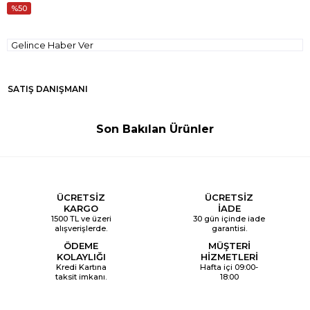
50
Gelince Haber Ver
SATIŞ DANIŞMANI
Son Bakılan Ürünler
ÜCRETSİZ
ÜCRETSİZ
KARGO
İADE
1500 TL ve üzeri
30 gün içinde iade
alışverişlerde.
garantisi.
ÖDEME
MÜŞTERİ
KOLAYLIĞI
HİZMETLERİ
Kredi Kartına
Hafta içi 09:00-
taksit imkanı.
18:00