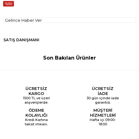
50
Gelince Haber Ver
SATIŞ DANIŞMANI
Son Bakılan Ürünler
ÜCRETSİZ
ÜCRETSİZ
KARGO
İADE
1500 TL ve üzeri
30 gün içinde iade
alışverişlerde.
garantisi.
ÖDEME
MÜŞTERİ
KOLAYLIĞI
HİZMETLERİ
Kredi Kartına
Hafta içi 09:00-
taksit imkanı.
18:00