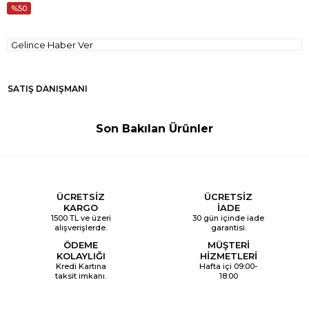
50
Gelince Haber Ver
SATIŞ DANIŞMANI
Son Bakılan Ürünler
ÜCRETSİZ
ÜCRETSİZ
KARGO
İADE
1500 TL ve üzeri
30 gün içinde iade
alışverişlerde.
garantisi.
ÖDEME
MÜŞTERİ
KOLAYLIĞI
HİZMETLERİ
Kredi Kartına
Hafta içi 09:00-
taksit imkanı.
18:00