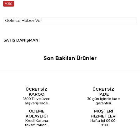
50
Gelince Haber Ver
SATIŞ DANIŞMANI
Son Bakılan Ürünler
ÜCRETSİZ
ÜCRETSİZ
KARGO
İADE
1500 TL ve üzeri
30 gün içinde iade
alışverişlerde.
garantisi.
ÖDEME
MÜŞTERİ
KOLAYLIĞI
HİZMETLERİ
Kredi Kartına
Hafta içi 09:00-
taksit imkanı.
18:00