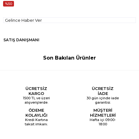
50
Gelince Haber Ver
SATIŞ DANIŞMANI
Son Bakılan Ürünler
ÜCRETSİZ
ÜCRETSİZ
KARGO
İADE
1500 TL ve üzeri
30 gün içinde iade
alışverişlerde.
garantisi.
ÖDEME
MÜŞTERİ
KOLAYLIĞI
HİZMETLERİ
Kredi Kartına
Hafta içi 09:00-
taksit imkanı.
18:00