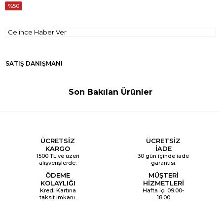
50
Gelince Haber Ver
SATIŞ DANIŞMANI
Son Bakılan Ürünler
ÜCRETSİZ
ÜCRETSİZ
KARGO
İADE
1500 TL ve üzeri
30 gün içinde iade
alışverişlerde.
garantisi.
ÖDEME
MÜŞTERİ
KOLAYLIĞI
HİZMETLERİ
Kredi Kartına
Hafta içi 09:00-
taksit imkanı.
18:00