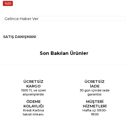
50
Gelince Haber Ver
SATIŞ DANIŞMANI
Son Bakılan Ürünler
ÜCRETSİZ
ÜCRETSİZ
KARGO
İADE
1500 TL ve üzeri
30 gün içinde iade
alışverişlerde.
garantisi.
ÖDEME
MÜŞTERİ
KOLAYLIĞI
HİZMETLERİ
Kredi Kartına
Hafta içi 09:00-
taksit imkanı.
18:00