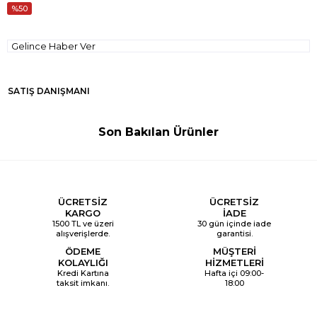
50
Gelince Haber Ver
SATIŞ DANIŞMANI
Son Bakılan Ürünler
ÜCRETSİZ
ÜCRETSİZ
KARGO
İADE
1500 TL ve üzeri
30 gün içinde iade
alışverişlerde.
garantisi.
ÖDEME
MÜŞTERİ
KOLAYLIĞI
HİZMETLERİ
Kredi Kartına
Hafta içi 09:00-
taksit imkanı.
18:00