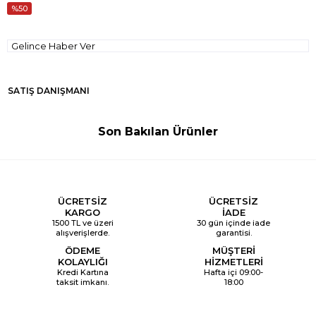
50
Gelince Haber Ver
SATIŞ DANIŞMANI
Son Bakılan Ürünler
ÜCRETSİZ
ÜCRETSİZ
KARGO
İADE
1500 TL ve üzeri
30 gün içinde iade
alışverişlerde.
garantisi.
ÖDEME
MÜŞTERİ
KOLAYLIĞI
HİZMETLERİ
Kredi Kartına
Hafta içi 09:00-
taksit imkanı.
18:00