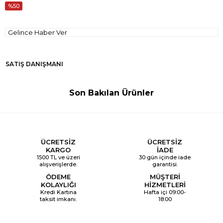
50
Gelince Haber Ver
SATIŞ DANIŞMANI
Son Bakılan Ürünler
ÜCRETSİZ
ÜCRETSİZ
KARGO
İADE
1500 TL ve üzeri
30 gün içinde iade
alışverişlerde.
garantisi.
ÖDEME
MÜŞTERİ
KOLAYLIĞI
HİZMETLERİ
Kredi Kartına
Hafta içi 09:00-
taksit imkanı.
18:00