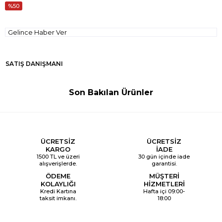
50
Gelince Haber Ver
SATIŞ DANIŞMANI
Son Bakılan Ürünler
ÜCRETSİZ
ÜCRETSİZ
KARGO
İADE
1500 TL ve üzeri
30 gün içinde iade
alışverişlerde.
garantisi.
ÖDEME
MÜŞTERİ
KOLAYLIĞI
HİZMETLERİ
Kredi Kartına
Hafta içi 09:00-
taksit imkanı.
18:00