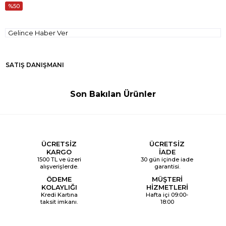
50
Gelince Haber Ver
SATIŞ DANIŞMANI
Son Bakılan Ürünler
ÜCRETSİZ
ÜCRETSİZ
KARGO
İADE
1500 TL ve üzeri
30 gün içinde iade
alışverişlerde.
garantisi.
ÖDEME
MÜŞTERİ
KOLAYLIĞI
HİZMETLERİ
Kredi Kartına
Hafta içi 09:00-
taksit imkanı.
18:00