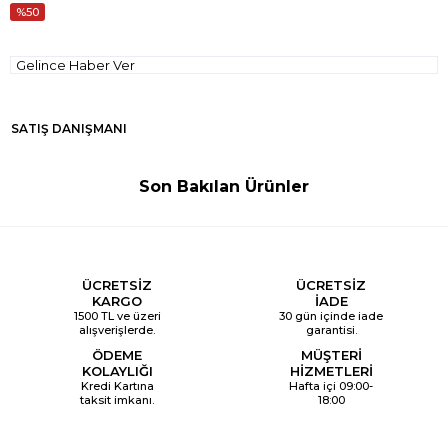
50
Gelince Haber Ver
SATIŞ DANIŞMANI
Son Bakılan Ürünler
ÜCRETSİZ
ÜCRETSİZ
KARGO
İADE
1500 TL ve üzeri
30 gün içinde iade
alışverişlerde.
garantisi.
ÖDEME
MÜŞTERİ
KOLAYLIĞI
HİZMETLERİ
Kredi Kartına
Hafta içi 09:00-
taksit imkanı.
18:00