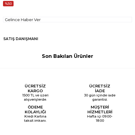
50
Gelince Haber Ver
SATIŞ DANIŞMANI
Son Bakılan Ürünler
ÜCRETSİZ
ÜCRETSİZ
KARGO
İADE
1500 TL ve üzeri
30 gün içinde iade
alışverişlerde.
garantisi.
ÖDEME
MÜŞTERİ
KOLAYLIĞI
HİZMETLERİ
Kredi Kartına
Hafta içi 09:00-
taksit imkanı.
18:00