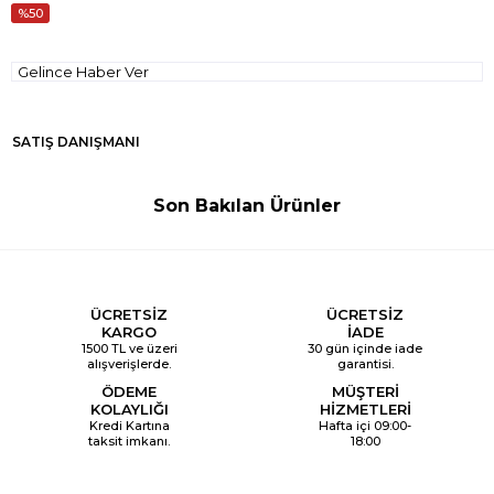
50
Gelince Haber Ver
SATIŞ DANIŞMANI
Son Bakılan Ürünler
ÜCRETSİZ
ÜCRETSİZ
KARGO
İADE
1500 TL ve üzeri
30 gün içinde iade
alışverişlerde.
garantisi.
ÖDEME
MÜŞTERİ
KOLAYLIĞI
HİZMETLERİ
Kredi Kartına
Hafta içi 09:00-
taksit imkanı.
18:00