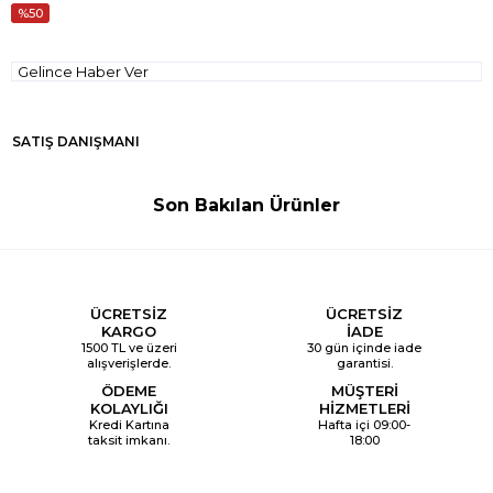
50
Gelince Haber Ver
SATIŞ DANIŞMANI
Son Bakılan Ürünler
ÜCRETSİZ
ÜCRETSİZ
KARGO
İADE
1500 TL ve üzeri
30 gün içinde iade
alışverişlerde.
garantisi.
ÖDEME
MÜŞTERİ
KOLAYLIĞI
HİZMETLERİ
Kredi Kartına
Hafta içi 09:00-
taksit imkanı.
18:00