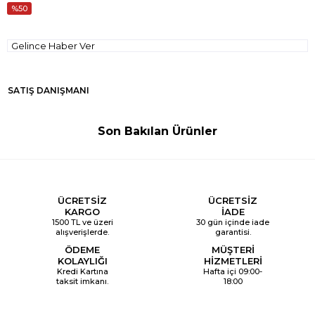
50
Gelince Haber Ver
SATIŞ DANIŞMANI
Son Bakılan Ürünler
ÜCRETSİZ
ÜCRETSİZ
KARGO
İADE
1500 TL ve üzeri
30 gün içinde iade
alışverişlerde.
garantisi.
ÖDEME
MÜŞTERİ
KOLAYLIĞI
HİZMETLERİ
Kredi Kartına
Hafta içi 09:00-
taksit imkanı.
18:00