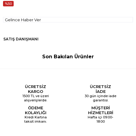
50
Gelince Haber Ver
SATIŞ DANIŞMANI
Son Bakılan Ürünler
ÜCRETSİZ
ÜCRETSİZ
KARGO
İADE
1500 TL ve üzeri
30 gün içinde iade
alışverişlerde.
garantisi.
ÖDEME
MÜŞTERİ
KOLAYLIĞI
HİZMETLERİ
Kredi Kartına
Hafta içi 09:00-
taksit imkanı.
18:00