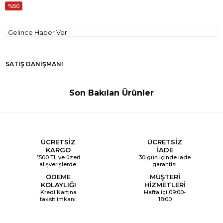
50
Gelince Haber Ver
SATIŞ DANIŞMANI
Son Bakılan Ürünler
ÜCRETSİZ
ÜCRETSİZ
KARGO
İADE
1500 TL ve üzeri
30 gün içinde iade
alışverişlerde.
garantisi.
ÖDEME
MÜŞTERİ
KOLAYLIĞI
HİZMETLERİ
Kredi Kartına
Hafta içi 09:00-
taksit imkanı.
18:00