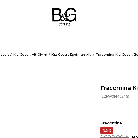
Çocuk
Kız Çocuk Alt Giyim
Kız Çocuk Eşofman Altı
Fracomina Kız Çocuk Be
Fracomina Kı
(22FW0FM0249)
Fracomina
50
1.699,00 ₺
84