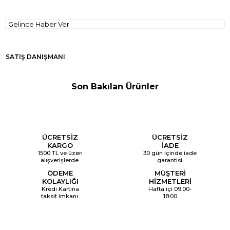
Gelince Haber Ver
SATIŞ DANIŞMANI
Son Bakılan Ürünler
ÜCRETSİZ
ÜCRETSİZ
KARGO
İADE
1500 TL ve üzeri
30 gün içinde iade
alışverişlerde.
garantisi.
ÖDEME
MÜŞTERİ
KOLAYLIĞI
HİZMETLERİ
Kredi Kartına
Hafta içi 09:00-
taksit imkanı.
18:00