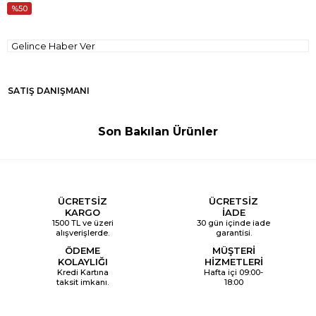
50
Gelince Haber Ver
SATIŞ DANIŞMANI
Son Bakılan Ürünler
ÜCRETSİZ
ÜCRETSİZ
KARGO
İADE
1500 TL ve üzeri
30 gün içinde iade
alışverişlerde.
garantisi.
ÖDEME
MÜŞTERİ
KOLAYLIĞI
HİZMETLERİ
Kredi Kartına
Hafta içi 09:00-
taksit imkanı.
18:00