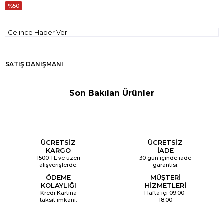
50
Gelince Haber Ver
SATIŞ DANIŞMANI
Son Bakılan Ürünler
ÜCRETSİZ
ÜCRETSİZ
KARGO
İADE
1500 TL ve üzeri
30 gün içinde iade
alışverişlerde.
garantisi.
ÖDEME
MÜŞTERİ
KOLAYLIĞI
HİZMETLERİ
Kredi Kartına
Hafta içi 09:00-
taksit imkanı.
18:00