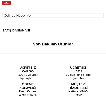
50
Gelince Haber Ver
SATIŞ DANIŞMANI
Son Bakılan Ürünler
ÜCRETSİZ
ÜCRETSİZ
KARGO
İADE
1500 TL ve üzeri
30 gün içinde iade
alışverişlerde.
garantisi.
ÖDEME
MÜŞTERİ
KOLAYLIĞI
HİZMETLERİ
Kredi Kartına
Hafta içi 09:00-
taksit imkanı.
18:00