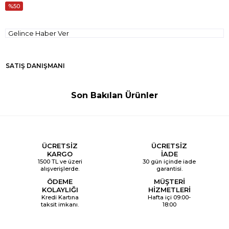
50
Gelince Haber Ver
SATIŞ DANIŞMANI
Son Bakılan Ürünler
ÜCRETSİZ
ÜCRETSİZ
KARGO
İADE
1500 TL ve üzeri
30 gün içinde iade
alışverişlerde.
garantisi.
ÖDEME
MÜŞTERİ
KOLAYLIĞI
HİZMETLERİ
Kredi Kartına
Hafta içi 09:00-
taksit imkanı.
18:00