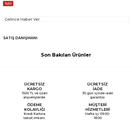
50
Gelince Haber Ver
SATIŞ DANIŞMANI
Son Bakılan Ürünler
ÜCRETSİZ
ÜCRETSİZ
KARGO
İADE
1500 TL ve üzeri
30 gün içinde iade
alışverişlerde.
garantisi.
ÖDEME
MÜŞTERİ
KOLAYLIĞI
HİZMETLERİ
Kredi Kartına
Hafta içi 09:00-
taksit imkanı.
18:00