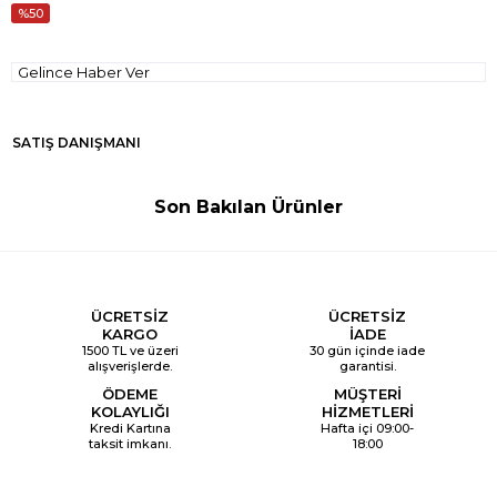
50
Gelince Haber Ver
SATIŞ DANIŞMANI
Son Bakılan Ürünler
ÜCRETSİZ
ÜCRETSİZ
KARGO
İADE
1500 TL ve üzeri
30 gün içinde iade
alışverişlerde.
garantisi.
ÖDEME
MÜŞTERİ
KOLAYLIĞI
HİZMETLERİ
Kredi Kartına
Hafta içi 09:00-
taksit imkanı.
18:00