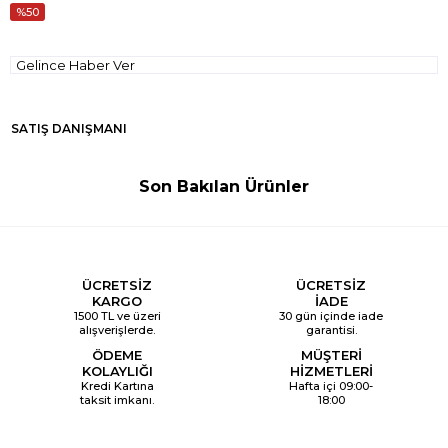
50
Gelince Haber Ver
SATIŞ DANIŞMANI
Son Bakılan Ürünler
ÜCRETSİZ
ÜCRETSİZ
KARGO
İADE
1500 TL ve üzeri
30 gün içinde iade
alışverişlerde.
garantisi.
ÖDEME
MÜŞTERİ
KOLAYLIĞI
HİZMETLERİ
Kredi Kartına
Hafta içi 09:00-
taksit imkanı.
18:00