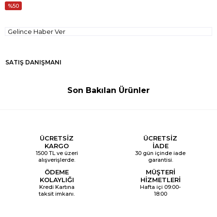
50
Gelince Haber Ver
SATIŞ DANIŞMANI
Son Bakılan Ürünler
ÜCRETSİZ
ÜCRETSİZ
KARGO
İADE
1500 TL ve üzeri
30 gün içinde iade
alışverişlerde.
garantisi.
ÖDEME
MÜŞTERİ
KOLAYLIĞI
HİZMETLERİ
Kredi Kartına
Hafta içi 09:00-
taksit imkanı.
18:00