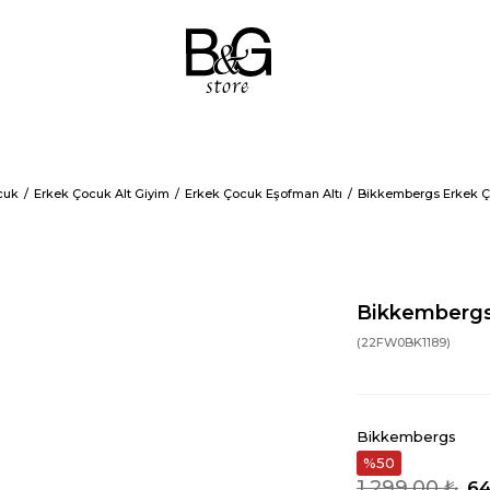
cuk
Erkek Çocuk Alt Giyim
Erkek Çocuk Eşofman Altı
Bikkembergs Erkek Ço
Bikkembergs 
(22FW0BK1189)
Bikkembergs
50
1.299,00 ₺
64