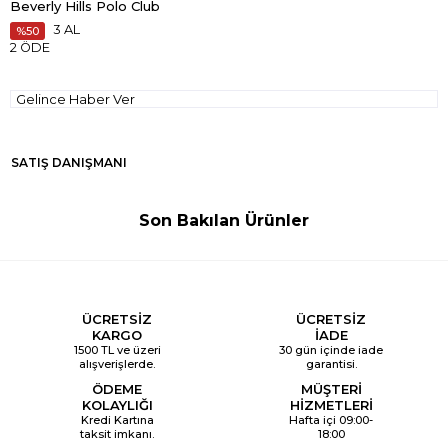
Beverly Hills Polo Club
3 AL
50
2 ÖDE
Gelince Haber Ver
SATIŞ DANIŞMANI
Son Bakılan Ürünler
ÜCRETSİZ
ÜCRETSİZ
KARGO
İADE
1500 TL ve üzeri
30 gün içinde iade
alışverişlerde.
garantisi.
ÖDEME
MÜŞTERİ
KOLAYLIĞI
HİZMETLERİ
Kredi Kartına
Hafta içi 09:00-
taksit imkanı.
18:00